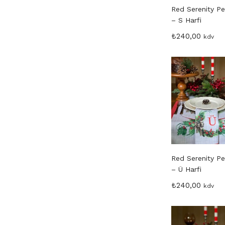
Red Serenity P
– S Harfi
₺
240,00
kdv
Red Serenity P
– Ü Harfi
₺
240,00
kdv