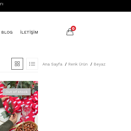
rı
0
N BLOG
İLETİŞİM
Ana Sayfa
Renk Ürün
Beyaz
Out of stock