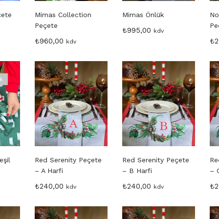
çete
Mimas Collection
Mimas Önlük
No
Peçete
Pe
₺
995,00
kdv
₺
960,00
₺
2
kdv
ck
eşil
Red Serenity Peçete
Red Serenity Peçete
Re
– A Harfi
– B Harfi
– 
₺
240,00
₺
240,00
₺
2
kdv
kdv