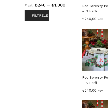
₺240
₺1.000
Fiyat:
—
Red Serenity P
– G Harfi
FILTRELE
₺
240,00
kdv
Red Serenity P
– K Harfi
₺
240,00
kdv