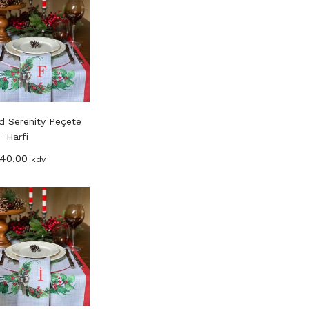
d Serenity Peçete
F Harfi
40,00
kdv