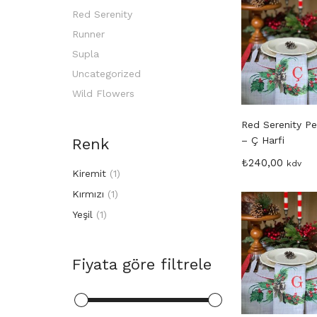
Red Serenity
Runner
Supla
Uncategorized
Wild Flowers
Red Serenity P
– Ç Harfi
Renk
₺
240,00
kdv
Kiremit
(1)
Kırmızı
(1)
Yeşil
(1)
Fiyata göre filtrele