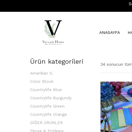
S
ANASAYFA
H
Ürün kategorileri
34 sonucun tümü
Amerikan S.
Color Block
Countrylife Blue
Countrylife Burgundy
Countrylife Green
Countrylife Orange
DİĞER ÜRÜNLER
Ekose & Pötikare