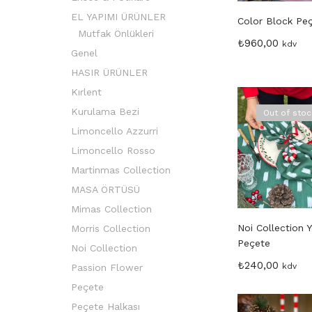
EL YAPIMI ÜRÜNLER
Color Block Pe
Mutfak Önlükleri
₺
960,00
kdv
Genel
HASIR ÜRÜNLER
Kırlent
Kurulama Bezi
Out of sto
Limoncello Azzurri
Limoncello Rosso
Martinmas Collection
MASA ÖRTÜSÜ
Mimas Collection
Noi Collection Y
Morris Collection
Peçete
Noi Collection
₺
240,00
kdv
Passion Flower
Peçete
Peçete Halkası