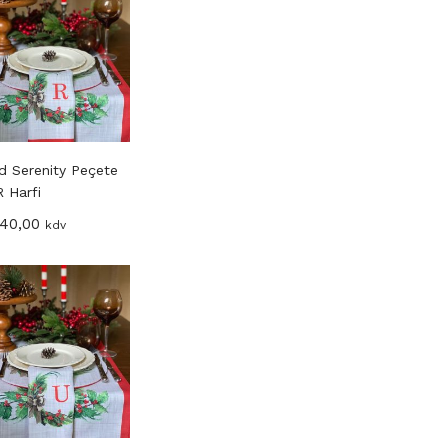
d Serenity Peçete
R Harfi
40,00
kdv