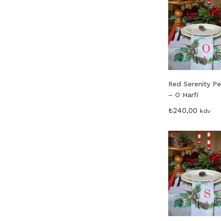
Red Serenity P
– O Harfi
₺
240,00
kdv