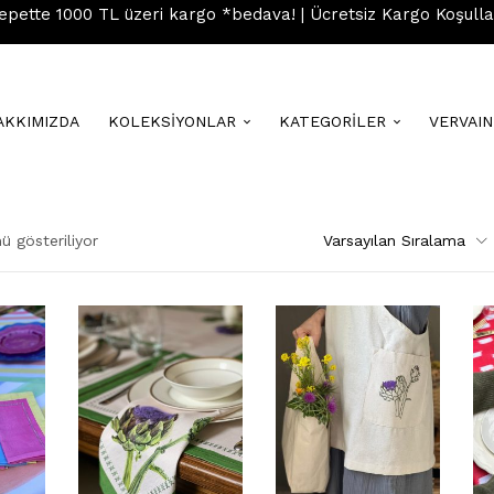
epette 1000 TL üzeri kargo *bedava! | Ücretsiz Kargo Koşulla
AKKIMIZDA
KOLEKSİYONLAR
KATEGORİLER
VERVAI
 gösteriliyor
Varsayılan Sıralama