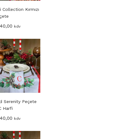
i Collection Kırmızı
çete
40,00
kdv
d Serenity Peçete
C Harfi
40,00
kdv