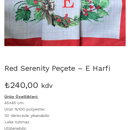
Martinmas Collection (3)
MASA ÖRTÜSÜ (4)
Mimas Collection (4)
Morris Collection (1)
Noi Collection (12)
Passion Flower (2)
Peçete (41)
Red Serenity (28)
Runner (14)
Red Serenity Peçete – E Harfi
Supla (8)
Wild Flowers (2)
₺
240,00
kdv
Ürün Özellikleri:
45×45 cm.
Ürün %100 polyester.
30 derecede yıkanabilir.
Leke tutmaz.
Ütülenebilir.