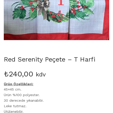
Martinmas Collection (3)
MASA ÖRTÜSÜ (4)
Mimas Collection (4)
Morris Collection (1)
Noi Collection (12)
Passion Flower (2)
Peçete (41)
Red Serenity (28)
Runner (14)
Red Serenity Peçete – T Harfi
Supla (8)
Wild Flowers (2)
₺
240,00
kdv
Ürün Özellikleri:
45×45 cm.
Ürün %100 polyester.
30 derecede yıkanabilir.
Leke tutmaz.
Ütülenebilir.