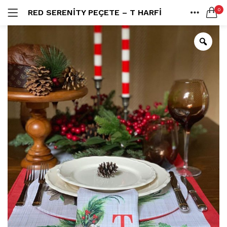
0
RED SERENITY PEÇETE – T HARFI
LOGIN
ANA SAYFA
SEARCH IN:
SHARE
All categories
Amerikan S. (3)
Color Block (3)
Countrylife Blue (6)
Countrylife Burgundy (3)
Remember me
Countrylife Green (1)
Countrylife Orange (2)
Ekose & Pötikare (2)
EL YAPIMI ÜRÜNLER (6)
Lost password?
Mutfak Önlükleri (2)
Kurulama Bezi (4)
Limoncello Azzurri (2)
Limoncello Rosso (3)