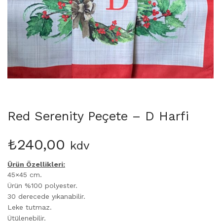
Martinmas Collection (3)
MASA ÖRTÜSÜ (4)
Mimas Collection (4)
Morris Collection (1)
Noi Collection (12)
Passion Flower (2)
Peçete (41)
Red Serenity (28)
Runner (14)
Red Serenity Peçete – D Harfi
Supla (8)
Wild Flowers (2)
₺
240,00
kdv
Ürün Özellikleri:
45×45 cm.
Ürün %100 polyester.
30 derecede yıkanabilir.
Leke tutmaz.
Ütülenebilir.