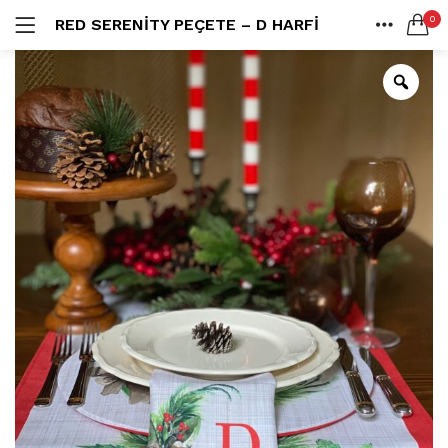
0
RED SERENITY PEÇETE – D HARFI
LOGIN
ANA SAYFA
SEARCH IN:
SHARE
All categories
Amerikan S. (3)
Color Block (3)
Countrylife Blue (6)
Countrylife Burgundy (3)
Remember me
Countrylife Green (1)
Countrylife Orange (2)
Ekose & Pötikare (2)
EL YAPIMI ÜRÜNLER (6)
Lost password?
Mutfak Önlükleri (2)
Kurulama Bezi (4)
Limoncello Azzurri (2)
Limoncello Rosso (3)