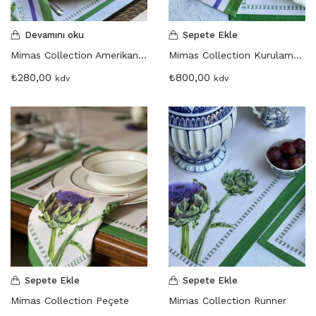
Martinmas Collection (3)
MASA ÖRTÜSÜ (4)
Devamını oku
Sepete Ekle
Mimas Collection (4)
Mimas Collection Amerikan Servis
Mimas Collection Kurulama Bezi
Morris Collection (1)
₺
280,00
₺
800,00
kdv
kdv
Noi Collection (12)
Passion Flower (2)
Peçete (41)
Red Serenity (28)
Runner (14)
Supla (8)
Wild Flowers (2)
Sepete Ekle
Sepete Ekle
Mimas Collection Peçete
Mimas Collection Runner