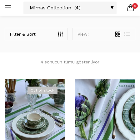
0
LOGIN
SEARCH IN:
Filter & Sort
View:
All categories
Amerikan S. (3)
Color Block (3)
Countrylife Blue (6)
4 sonucun tümü gösteriliyor
Countrylife Burgundy (3)
Remember me
Countrylife Green (1)
Countrylife Orange (2)
Out of stock
Ekose & Pötikare (2)
EL YAPIMI ÜRÜNLER (6)
Lost password?
Mutfak Önlükleri (2)
Kurulama Bezi (4)
Limoncello Azzurri (2)
Limoncello Rosso (3)