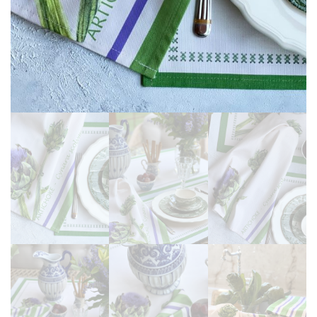
Martinmas Collection (3)
MASA ÖRTÜSÜ (4)
Mimas Collection (4)
Morris Collection (1)
Noi Collection (12)
Passion Flower (2)
Peçete (41)
Red Serenity (28)
Runner (14)
Supla (8)
Wild Flowers (2)