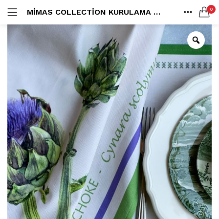
0
MIMAS COLLECTION KURULAMA BEZI
LOGIN
ANA SAYFA
SEARCH IN:
SHARE
All categories
Amerikan S. (3)
Color Block (3)
Countrylife Blue (6)
Countrylife Burgundy (3)
Remember me
Countrylife Green (1)
Countrylife Orange (2)
Ekose & Pötikare (2)
EL YAPIMI ÜRÜNLER (6)
Lost password?
Mutfak Önlükleri (2)
Kurulama Bezi (4)
Limoncello Azzurri (2)
Limoncello Rosso (3)