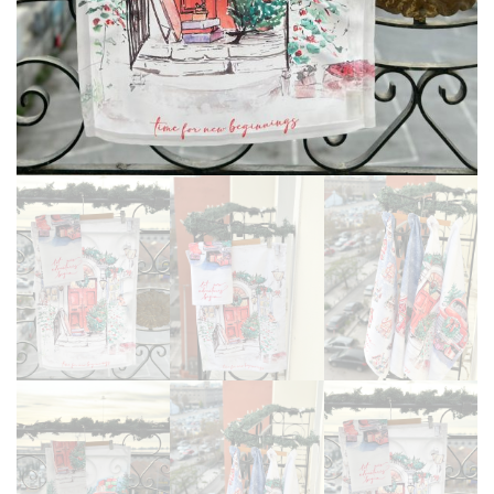
Martinmas Collection (3)
MASA ÖRTÜSÜ (4)
Mimas Collection (4)
Morris Collection (1)
Noi Collection (12)
Passion Flower (2)
Peçete (41)
Red Serenity (28)
Runner (14)
Supla (8)
Wild Flowers (2)