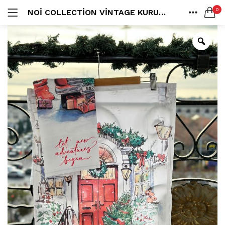
0
NOI COLLECTION VINTAGE KURULAMA BEZI ( 2’LI SET )
LOGIN
ANA SAYFA
SEARCH IN:
SHARE
All categories
Amerikan S. (3)
Color Block (3)
Countrylife Blue (6)
Countrylife Burgundy (3)
Remember me
Countrylife Green (1)
Countrylife Orange (2)
Ekose & Pötikare (2)
EL YAPIMI ÜRÜNLER (6)
Lost password?
Mutfak Önlükleri (2)
Kurulama Bezi (4)
Limoncello Azzurri (2)
Limoncello Rosso (3)