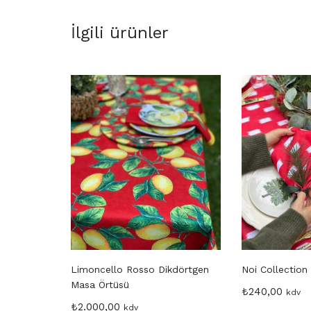
İlgili ürünler
Limoncello Rosso Dikdörtgen
Noi Collection
Masa Örtüsü
₺
240,00
kdv
₺
2.000,00
kdv