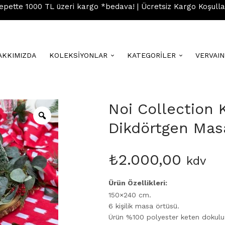
epette 1000 TL üzeri kargo *bedava! | Ücretsiz Kargo Koşulla
AKKIMIZDA
KOLEKSİYONLAR
KATEGORİLER
VERVAI
Noi Collection 
Dikdörtgen Mas
₺
2.000,00
kdv
Ürün Özellikleri:
150×240 cm.
6 kişilik masa örtüsü.
Ürün %100 polyester keten dokulu