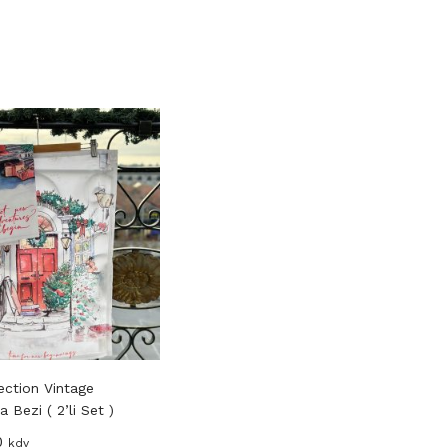
ection Vintage
Noi Collection Yeşil Runner
N
 Bezi ( 2’li Set )
C
₺
850,00
kdv
0
₺
kdv