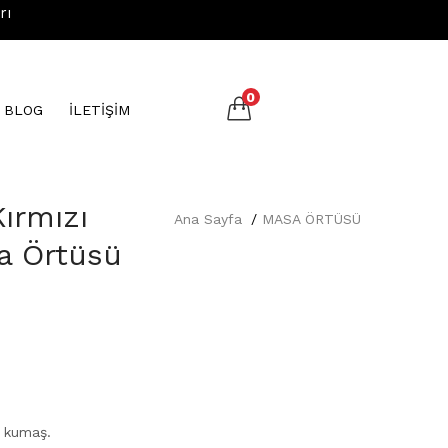
rı
0
N BLOG
İLETİŞİM
Kırmızı
Ana Sayfa
MASA ÖRTÜSÜ
a Örtüsü
 kumaş.