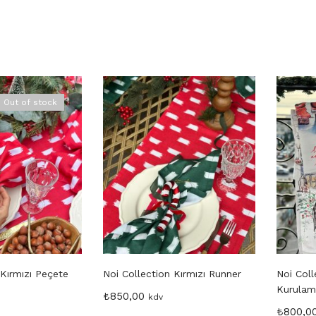
Out of stock
 Kırmızı Peçete
Noi Collection Kırmızı Runner
Noi Coll
Kurulama
₺
850,00
kdv
₺
800,0