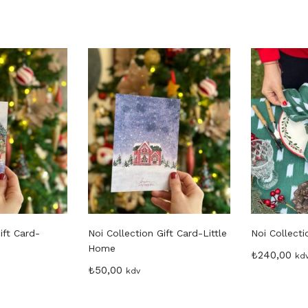
ift Card-
Noi Collection Gift Card-Little
Noi Collecti
Home
₺
240,00
kd
₺
50,00
kdv