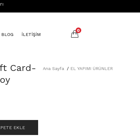
rı
0
N BLOG
İLETİŞİM
ft Card-
Ana Sayfa
EL YAPIMI ÜRÜNLER
Joy
EPETE EKLE