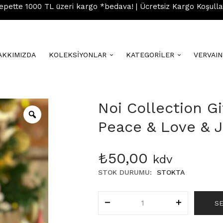
epette 1000 TL üzeri kargo *bedava! | Ücretsiz Kargo Koşulla
AKKIMIZDA
KOLEKSİYONLAR
KATEGORİLER
VERVAI
Noi Collection Gi
Peace & Love & 
₺
50,00
kdv
STOK DURUMU:
STOKTA
S