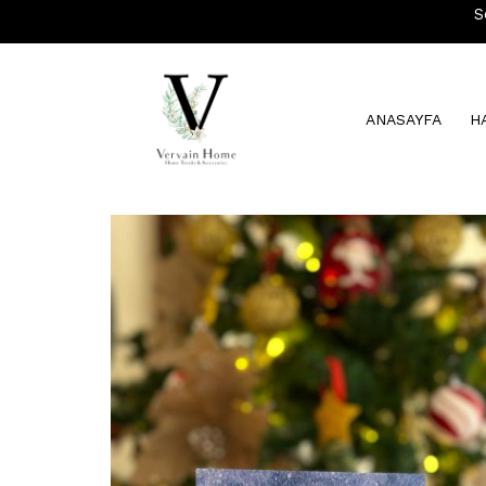
S
ANASAYFA
H