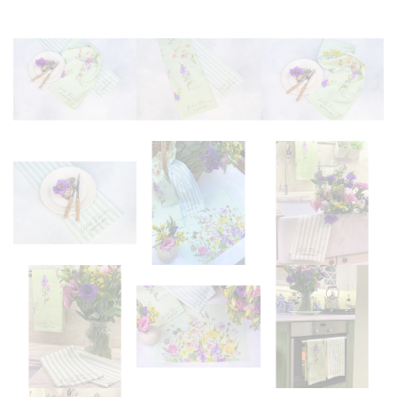
Martinmas Collection (3)
MASA ÖRTÜSÜ (4)
Mimas Collection (4)
Morris Collection (1)
Noi Collection (12)
Passion Flower (2)
Peçete (41)
Red Serenity (28)
Runner (14)
Supla (8)
Wild Flowers (2)