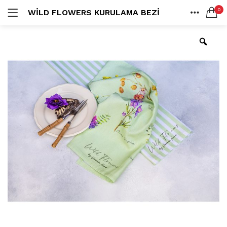
0
WILD FLOWERS KURULAMA BEZI
LOGIN
ANA SAYFA
SEARCH IN:
SHARE
All categories
Amerikan S. (3)
Color Block (3)
Countrylife Blue (6)
Countrylife Burgundy (3)
Remember me
Countrylife Green (1)
Countrylife Orange (2)
Ekose & Pötikare (2)
EL YAPIMI ÜRÜNLER (6)
Lost password?
Mutfak Önlükleri (2)
Kurulama Bezi (4)
Limoncello Azzurri (2)
Limoncello Rosso (3)