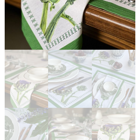
Martinmas Collection (3)
MASA ÖRTÜSÜ (4)
Mimas Collection (4)
Morris Collection (1)
Noi Collection (12)
Passion Flower (2)
Peçete (41)
Red Serenity (28)
Runner (14)
Supla (8)
Wild Flowers (2)