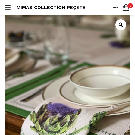
0
MIMAS COLLECTION PEÇETE
LOGIN
ANA SAYFA
SEARCH IN:
SHARE
All categories
Amerikan S. (3)
Color Block (3)
Countrylife Blue (6)
Countrylife Burgundy (3)
Remember me
Countrylife Green (1)
Countrylife Orange (2)
Ekose & Pötikare (2)
EL YAPIMI ÜRÜNLER (6)
Lost password?
Mutfak Önlükleri (2)
Kurulama Bezi (4)
Limoncello Azzurri (2)
Limoncello Rosso (3)