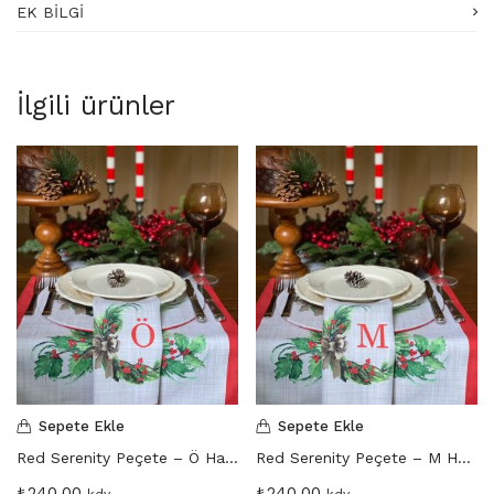
EK BILGI
İlgili ürünler
Sepete Ekle
Sepete Ekle
Red Serenity Peçete – Ö Harfi
Red Serenity Peçete – M Harfi
₺
240,00
₺
240,00
kdv
kdv