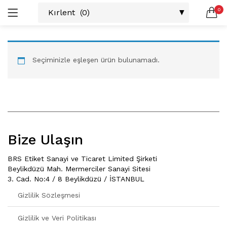
0
LOGIN
SEARCH IN:
Seçiminizle eşleşen ürün bulunamadı.
All categories
Amerikan S. (3)
Color Block (3)
Countrylife Blue (6)
Countrylife Burgundy (3)
Remember me
Countrylife Green (1)
Bize Ulaşın
Countrylife Orange (2)
Ekose & Pötikare (2)
BRS Etiket Sanayi ve Ticaret Limited Şirketi
EL YAPIMI ÜRÜNLER (6)
Lost password?
Beylikdüzü Mah. Mermerciler Sanayi Sitesi
3. Cad. No:4 / 8 Beylikdüzü / İSTANBUL
Mutfak Önlükleri (2)
Kurulama Bezi (4)
Gizlilik Sözleşmesi
Limoncello Azzurri (2)
Gizlilik ve Veri Politikası
Limoncello Rosso (3)