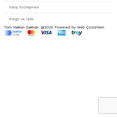
Martinmas Collection (3)
Satış Sözleşmesi
MASA ÖRTÜSÜ (4)
Mimas Collection (4)
Kargo ve İade
Morris Collection (1)
Tüm Hakları Saklıdır. @2020 Powered by Web Çözümleri.
Noi Collection (12)
Passion Flower (2)
Peçete (41)
Red Serenity (28)
Runner (14)
Supla (8)
Wild Flowers (2)