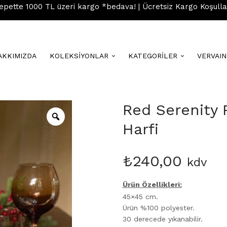
epette 1000 TL üzeri kargo *bedava! | Ücretsiz Kargo Koşulla
AKKIMIZDA
KOLEKSİYONLAR
KATEGORİLER
VERVAI
Red Serenity 
Harfi
₺
240,00
kdv
Ürün Özellikleri:
45×45 cm.
Ürün %100 polyester.
30 derecede yıkanabilir.