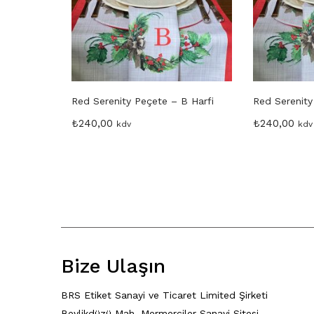
Red Serenity Peçete – B Harfi
Red Serenity
₺
240,00
₺
240,00
kdv
kdv
Bize Ulaşın
BRS Etiket Sanayi ve Ticaret Limited Şirketi
Beylikdüzü Mah. Mermerciler Sanayi Sitesi