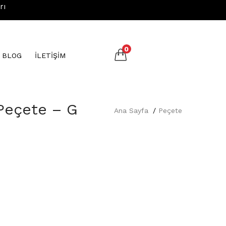
rı
0
N BLOG
İLETİŞİM
Peçete – G
Ana Sayfa
Peçete