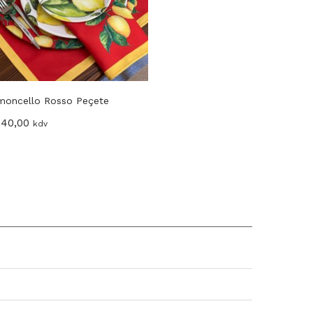
moncello Rosso Peçete
Country Life Blue Peçete
240,00
₺
240,00
kdv
kdv