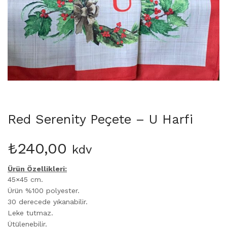
Martinmas Collection (3)
MASA ÖRTÜSÜ (4)
Mimas Collection (4)
Morris Collection (1)
Noi Collection (12)
Passion Flower (2)
Peçete (41)
Red Serenity (28)
Runner (14)
Red Serenity Peçete – U Harfi
Supla (8)
Wild Flowers (2)
₺
240,00
kdv
Ürün Özellikleri:
45×45 cm.
Ürün %100 polyester.
30 derecede yıkanabilir.
Leke tutmaz.
Ütülenebilir.