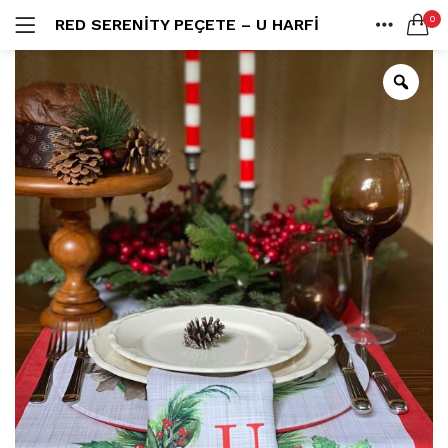
0
RED SERENITY PEÇETE – U HARFI
LOGIN
ANA SAYFA
SEARCH IN:
SHARE
All categories
Amerikan S. (3)
Color Block (3)
Countrylife Blue (6)
Countrylife Burgundy (3)
Remember me
Countrylife Green (1)
Countrylife Orange (2)
Ekose & Pötikare (2)
EL YAPIMI ÜRÜNLER (6)
Lost password?
Mutfak Önlükleri (2)
Kurulama Bezi (4)
Limoncello Azzurri (2)
Limoncello Rosso (3)