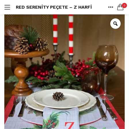
0
RED SERENITY PEÇETE – Z HARFI
LOGIN
ANA SAYFA
SEARCH IN:
SHARE
All categories
Amerikan S. (3)
Color Block (3)
Countrylife Blue (6)
Countrylife Burgundy (3)
Remember me
Countrylife Green (1)
Countrylife Orange (2)
Ekose & Pötikare (2)
EL YAPIMI ÜRÜNLER (6)
Lost password?
Mutfak Önlükleri (2)
Kurulama Bezi (4)
Limoncello Azzurri (2)
Limoncello Rosso (3)