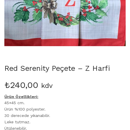
Martinmas Collection (3)
MASA ÖRTÜSÜ (4)
Mimas Collection (4)
Morris Collection (1)
Noi Collection (12)
Passion Flower (2)
Peçete (41)
Red Serenity (28)
Runner (14)
Red Serenity Peçete – Z Harfi
Supla (8)
Wild Flowers (2)
₺
240,00
kdv
Ürün Özellikleri:
45×45 cm.
Ürün %100 polyester.
30 derecede yıkanabilir.
Leke tutmaz.
Ütülenebilir.