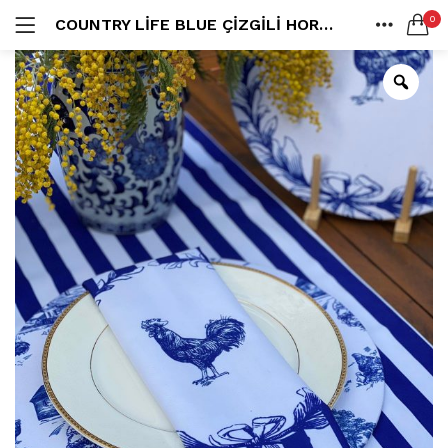
0
COUNTRY LIFE BLUE ÇIZGILI HOROZ PEÇETE
LOGIN
ANA SAYFA
SEARCH IN:
SHARE
All categories
Amerikan S. (3)
Color Block (3)
Countrylife Blue (6)
Countrylife Burgundy (3)
Remember me
Countrylife Green (1)
Countrylife Orange (2)
Ekose & Pötikare (2)
EL YAPIMI ÜRÜNLER (6)
Lost password?
Mutfak Önlükleri (2)
Kurulama Bezi (4)
Limoncello Azzurri (2)
Limoncello Rosso (3)