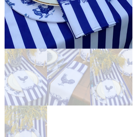
Martinmas Collection (3)
MASA ÖRTÜSÜ (4)
Mimas Collection (4)
Morris Collection (1)
Noi Collection (12)
Passion Flower (2)
Peçete (41)
Red Serenity (28)
Runner (14)
Supla (8)
Wild Flowers (2)