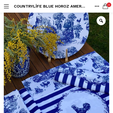
0
COUNTRYLIFE BLUE HOROZ AMERIKAN SERVIS
LOGIN
ANA SAYFA
SEARCH IN:
SHARE
All categories
Amerikan S. (3)
Color Block (3)
Countrylife Blue (6)
Countrylife Burgundy (3)
Remember me
Countrylife Green (1)
Countrylife Orange (2)
Ekose & Pötikare (2)
EL YAPIMI ÜRÜNLER (6)
Lost password?
Mutfak Önlükleri (2)
Kurulama Bezi (4)
Limoncello Azzurri (2)
Limoncello Rosso (3)