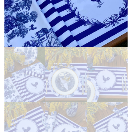
Martinmas Collection (3)
MASA ÖRTÜSÜ (4)
Mimas Collection (4)
Morris Collection (1)
Noi Collection (12)
Passion Flower (2)
Peçete (41)
Red Serenity (28)
Runner (14)
Supla (8)
Wild Flowers (2)