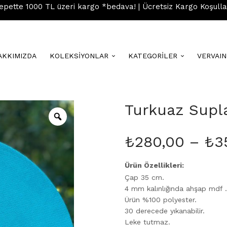
epette 1000 TL üzeri kargo *bedava! | Ücretsiz Kargo Koşulla
AKKIMIZDA
KOLEKSİYONLAR
KATEGORİLER
VERVAI
Turkuaz Supl
₺
280,00
–
₺
3
Ürün Özellikleri:
Çap 35 cm.
4 mm kalınlığında ahşap mdf .
Ürün %100 polyester.
30 derecede yıkanabilir.
Leke tutmaz.