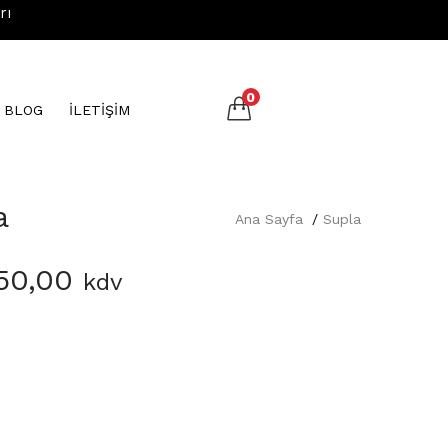
rı
0
N BLOG
İLETİŞİM
a
Ana Sayfa
Supla
50,00
kdv