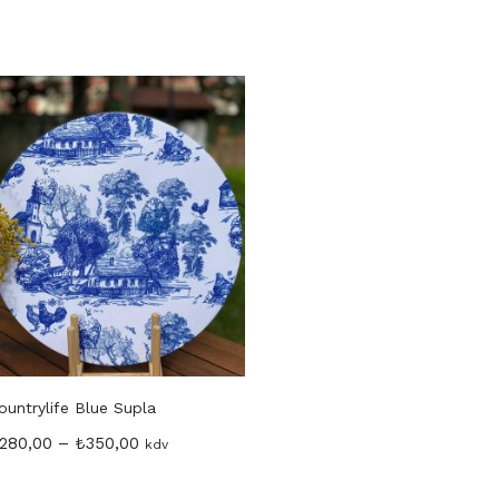
ountrylife Blue Supla
Limoncello Rosso Supla
280,00
–
₺
350,00
₺
280,00
–
₺
350,00
kdv
kdv