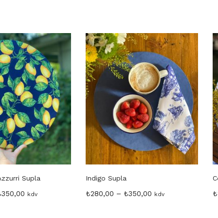
zzurri Supla
Indigo Supla
C
₺
350,00
₺
280,00
–
₺
350,00
₺
kdv
kdv