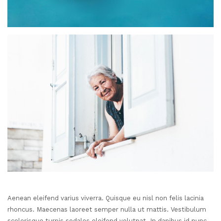
Aenean eleifend varius viverra. Quisque eu nisl non felis lacinia
rhoncus. Maecenas laoreet semper nulla ut mattis. Vestibulum
scelerisque turpis sodales eleifend volutpat. In dapibus id nunc