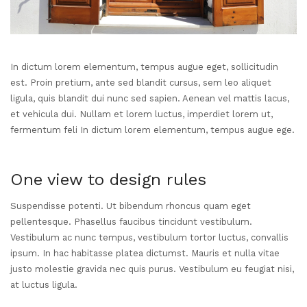
Martinmas Collection (3)
MASA ÖRTÜSÜ (4)
Mimas Collection (4)
Morris Collection (1)
In dictum lorem elementum, tempus augue eget, sollicitudin
Noi Collection (12)
est. Proin pretium, ante sed blandit cursus, sem leo aliquet
Passion Flower (2)
ligula, quis blandit dui nunc sed sapien. Aenean vel mattis lacus,
Peçete (41)
et vehicula dui. Nullam et lorem luctus, imperdiet lorem ut,
fermentum feli In dictum lorem elementum, tempus augue ege.
Red Serenity (28)
Runner (14)
Supla (8)
One view to design rules
Wild Flowers (2)
Suspendisse potenti. Ut bibendum rhoncus quam eget
pellentesque. Phasellus faucibus tincidunt vestibulum.
Vestibulum ac nunc tempus, vestibulum tortor luctus, convallis
ipsum. In hac habitasse platea dictumst. Mauris et nulla vitae
justo molestie gravida nec quis purus. Vestibulum eu feugiat nisi,
at luctus ligula.